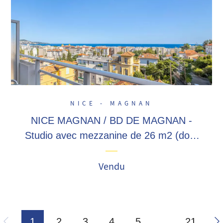
NICE - MAGNAN
NICE MAGNAN / BD DE MAGNAN -
Studio avec mezzanine de 26 m2 (dont
16,44 loi carrez), garage au sous-sol
inclus ! Vue mer panoramique, à
Vendu
proximité ...
1
2
3
4
5
…
21