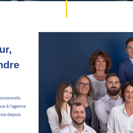
ur,
ndre
essionnels
nce à l’agence
nice depuis