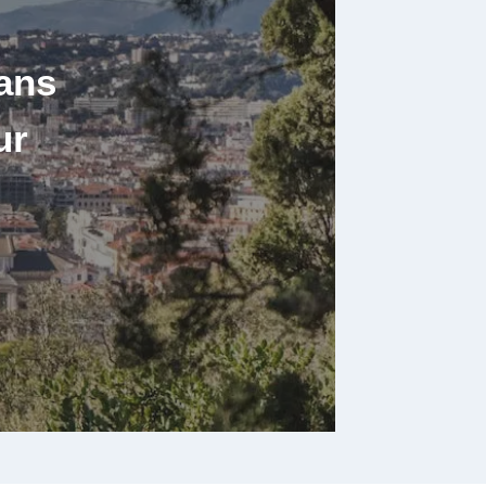
ans
ur