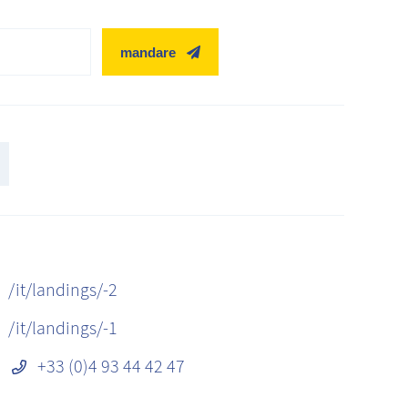
mandare
/it/landings/-2
/it/landings/-1
+33 (0)4 93 44 42 47