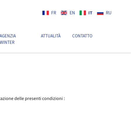
IT
FR
EN
RU
AGENZIA
ATTUALITÀ
CONTATTO
IT
WINTER
ttazione delle presenti condizioni :