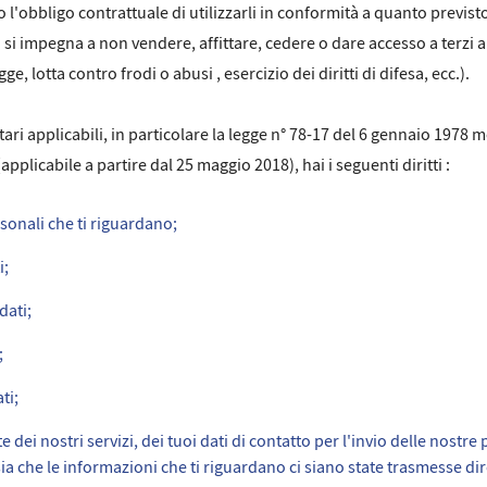
l'obbligo contrattuale di utilizzarli in conformità a quanto previst
zia si impegna a non vendere, affittare, cedere o dare accesso a terzi
e, lotta contro frodi o abusi , esercizio dei diritti di difesa, ecc.).
 applicabili, in particolare la legge n° 78-17 del 6 gennaio 1978 mod
licabile a partire dal 25 maggio 2018), hai i seguenti diritti :
ersonali che ti riguardano;
i;
dati;
;
ti;
e dei nostri servizi, dei tuoi dati di contatto per l'invio delle nost
 sia che le informazioni che ti riguardano ci siano state trasmesse di