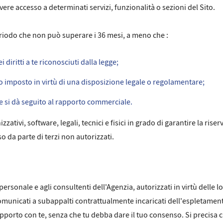
avere accesso a determinati servizi, funzionalità o sezioni del Sito.
riodo che non può superare i 36 mesi, a meno che :
 diritti a te riconosciuti dalla legge;
o imposto in virtù di una disposizione legale o regolamentare;
e si dà seguito al rapporto commerciale.
tivi, software, legali, tecnici e fisici in grado di garantire la rise
 da parte di terzi non autorizzati.
personale e agli consultenti dell'Agenzia, autorizzati in virtù delle l
omunicati a subappalti contrattualmente incaricati dell'espletament
apporto con te, senza che tu debba dare il tuo consenso. Si precisa ch