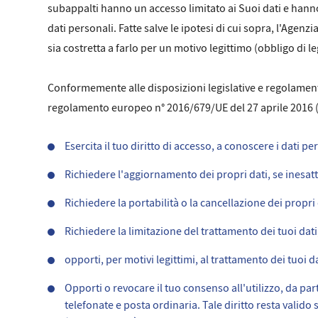
subappalti hanno un accesso limitato ai Suoi dati e hanno 
dati personali. Fatte salve le ipotesi di cui sopra, l'Agen
sia costretta a farlo per un motivo legittimo (obbligo di legg
Conformemente alle disposizioni legislative e regolamentari
regolamento europeo n° 2016/679/UE del 27 aprile 2016 (app
Esercita il tuo diritto di accesso, a conoscere i dati p
Richiedere l'aggiornamento dei propri dati, se inesatt
Richiedere la portabilità o la cancellazione dei propri 
Richiedere la limitazione del trattamento dei tuoi dati
opporti, per motivi legittimi, al trattamento dei tuoi da
Opporti o revocare il tuo consenso all'utilizzo, da part
telefonate e posta ordinaria. Tale diritto resta valido