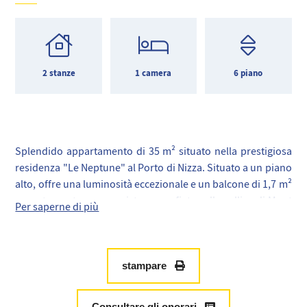
2 stanze
1 camera
6 piano
Splendido appartamento di 35 m² situato nella prestigiosa
residenza "Le Neptune" al Porto di Nizza. Situato a un piano
alto, offre una luminosità eccezionale e un balcone di 1,7 m²
esposto a est, con una vista mozzafiato sulla collina di Mont
Per saperne di più
Boron e una vista laterale sull’ingresso del porto.
Completamente ristrutturato con gusto, questo
appartamento combina fascino e modernità: aria
condizionata, doppi vetri, decorazioni eleganti e spazio
stampare
ottimizzato. Pronto per essere abitato, venduto arredato.
Caratteristiche aggiuntive:
Consultare gli onorari