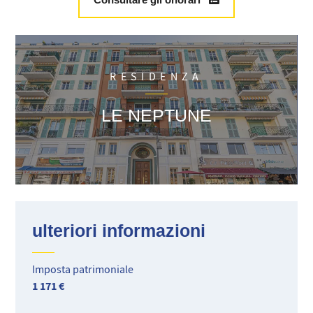
Ampio guardaroba all'ingresso, molto pratico
WC indipendente
Cantina nel seminterrato
Vicinanza immediata ai "pointus" e a soli 10 minuti a piedi
dalla spiaggia di La Réserve di Nizza
RESIDENZA
Tram a soli 5 minuti a piedi
Riscaldamento centralizzato, spese contenute
LE NEPTUNE
Quartiere vivace e storico, vicino a tutti i servizi.
Non perdete questa rara opportunità in uno dei settori più
ambiti di Nizza!
Ideale come pied-à-terre o investimento!
ulteriori informazioni
Imposta patrimoniale
1 171 €