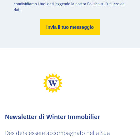
condividiamo i tuoi dati leggendo la nostra Politica sull'utilizzo dei
dati.
Abitazione molto efficiente.
Abitazione con consumo energetico estremamente elevato
Basse emissioni di CO2
Emissioni di CO2 molto elevate
Newsletter di Winter Immobilier
Desidera essere accompagnato nella Sua