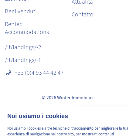
Attualità
Beni venduti
Contatto
Rented
Accommodations
/it/landings/-2
/it/landings/-1
+33 (0)4 93 44 42 47
© 2026 Winter Immobilier
Avvisi legali
👋 Obtenez une pré-
Noi usiamo i cookies
✕
Commissioni
estimation en ligne de la
GDPR
valeur de votre bien, en 2
Noi usiamo i cookies e altre tecniche di tracciamento per migliorare la tua
/it/pages/mediation-de-la-consommation
min, gratuitement.
esperienza di navigazione nel nostro sito, per mostrarti contenuti