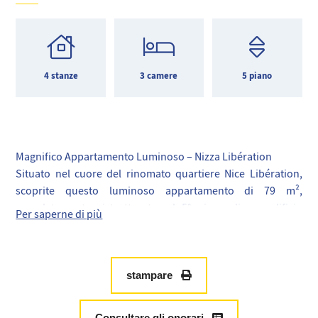
4 stanze
3 camere
5 piano
Magnifico Appartamento Luminoso – Nizza Libération
Situato nel cuore del rinomato quartiere Nice Libération,
scoprite questo luminoso appartamento di 79 m²,
completamente ristrutturato, al 5° piano di un edificio
Per saperne di più
moderno.
Godrete di una piacevole terrazza di 6 m² esposta a ovest,
perfetta per godersi le giornate di sole.
Caratteristiche principali:
stampare
Superficie: 79 m² (legge Carrez)
Esposizione: Est/Ovest per una luminosità ottimale
Consultare gli onorari