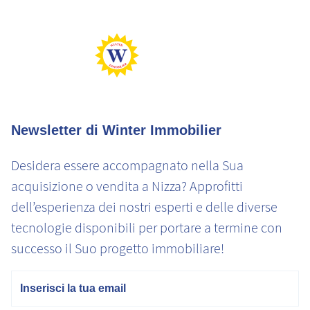
Abitazione con consumo energetico estremamente elevato
Basse emissioni di CO2
Emissioni di CO2 molto elevate
Newsletter di Winter Immobilier
Desidera essere accompagnato nella Sua
acquisizione o vendita a Nizza? Approfitti
dell’esperienza dei nostri esperti e delle diverse
tecnologie disponibili per portare a termine con
successo il Suo progetto immobiliare!
E-mail