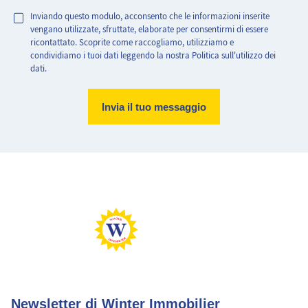
Inviando questo modulo, acconsento che le informazioni inserite
vengano utilizzate, sfruttate, elaborate per consentirmi di essere
ricontattato. Scoprite come raccogliamo, utilizziamo e
condividiamo i tuoi dati leggendo la nostra Politica sull'utilizzo dei
dati.
Abitazione molto efficiente.
Abitazione con consumo energetico estremamente elevato
Basse emissioni di CO2
Emissioni di CO2 molto elevate
Newsletter di Winter Immobilier