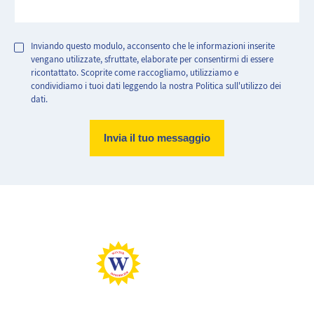
Inviando questo modulo, acconsento che le informazioni inserite
vengano utilizzate, sfruttate, elaborate per consentirmi di essere
ricontattato. Scoprite come raccogliamo, utilizziamo e
condividiamo i tuoi dati leggendo la nostra Politica sull'utilizzo dei
dati.
Abitazione molto efficiente.
Abitazione con consumo energetico estremamente elevato
Basse emissioni di CO2
Emissioni di CO2 molto elevate