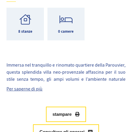
8 stanze
0 camere
Immersa nel tranquillo e rinomato quartiere della Parouvier,
questa splendida villa neo-provenzale affascina per il suo
stile senza tempo, gli ampi volumi e l’ambiente naturale
eccezionale.
Per saperne di più
Situata su un terreno di circa 2,8 ettari, offre una qualità di
vita rara, circondata da circa 70 ulivi, alberi da frutto e un
orto ben curato.
La proprietà offre quasi 300 m² abitabili su due livelli,
stampare
comprendendo anche uno studio indipendente, ideale per
ospiti o famiglia.
Consultare gli onorari