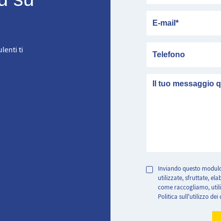
E-mail
Telefono
lenti ti
messaggio
Inviando questo modulo
utilizzate, sfruttate, e
come raccogliamo, utili
Politica sull'utilizzo dei 