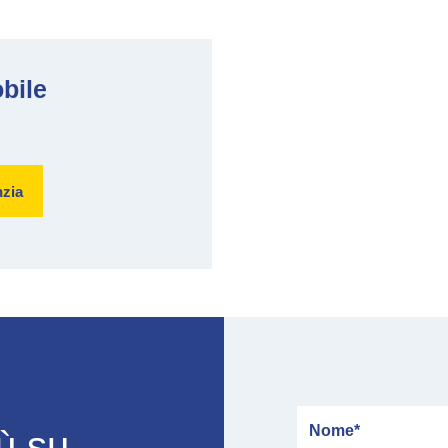
bile
nzia
Nome
ù su