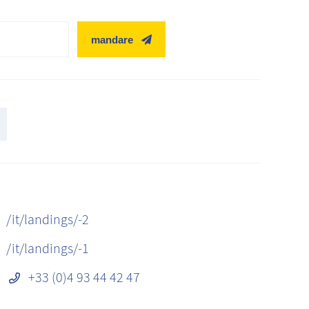
mandare
/it/landings/-2
/it/landings/-1
+33 (0)4 93 44 42 47