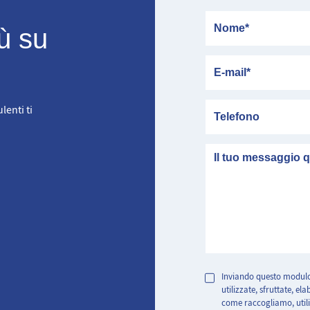
Nome
ù su
E-mail
Telefono
lenti ti
messaggio
Inviando questo modulo
utilizzate, sfruttate, e
come raccogliamo, utili