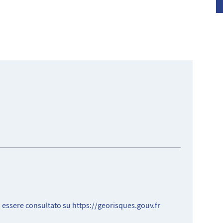
e de France.
ò essere consultato su
https://georisques.gouv.fr