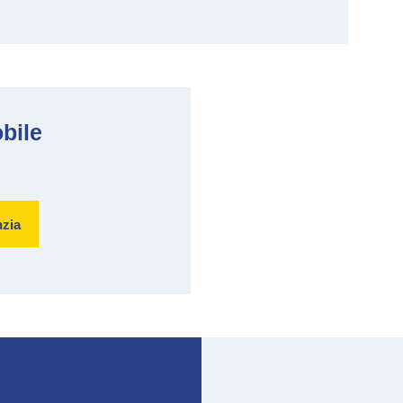
bile
nzia