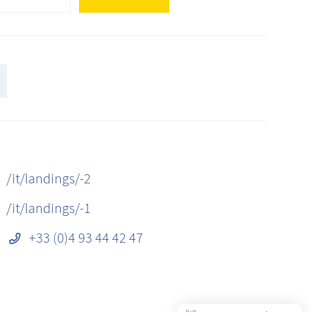
/it/landings/-2
/it/landings/-1
+33 (0)4 93 44 42 47
👋 Obtenez une pré-