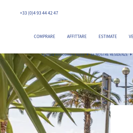
+33 (0)4 93 44 42 47
COMPRARE
AFFITTARE
ESTIMATE
V
Agenzia immobiliare Nizza
LE NOSTRE RESIDENZE