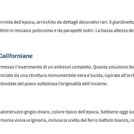
rnista dell’epoca, arricchito da dettagli decorativi rari. Il giardine
timi in mosaico policromo e da parapetti sobri. La bassa altezza deg
Californiane
rmesso l’inserimento di un entresol completo. Questa soluzione te
orniciato da una struttura monumentale nera e lucida, ispirata all’arch
tondate del piano sottolinea l’originalità dell’insieme.
 calcestruzzo grigio chiaro, colore tipico dell’epoca. Sebbene oggi s
onia visiva originaria, inclusa la scelta del ferro battuto bianco, ra