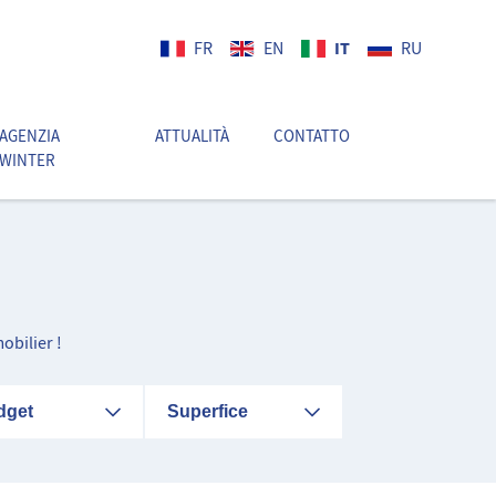
IT
FR
EN
RU
AGENZIA
ATTUALITÀ
CONTATTO
IT
WINTER
obilier !
dget
Superfice