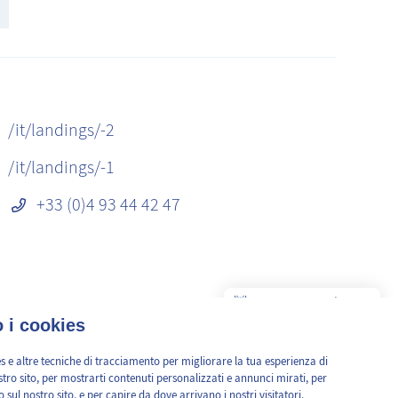
/it/landings/-2
/it/landings/-1
+33 (0)4 93 44 42 47
👋 Obtenez une pré-
✕
estimation en ligne de la
 i cookies
valeur de votre bien, en 2
min, gratuitement.
s e altre tecniche di tracciamento per migliorare la tua esperienza di
tro sito, per mostrarti contenuti personalizzati e annunci mirati, per
co sul nostro sito, e per capire da dove arrivano i nostri visitatori.