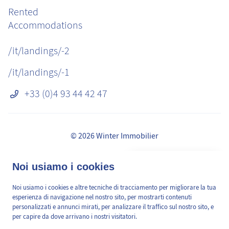
Rented
Accommodations
/it/landings/-2
/it/landings/-1
+33 (0)4 93 44 42 47
© 2026 Winter Immobilier
Avvisi legali
👋 Obtenez une pré-
Noi usiamo i cookies
✕
Commissioni
estimation en ligne de la
GDPR
valeur de votre bien, en 2
Noi usiamo i cookies e altre tecniche di tracciamento per migliorare la tua
/it/pages/mediation-de-la-consommation
min, gratuitement.
esperienza di navigazione nel nostro sito, per mostrarti contenuti
Mappa del sito
personalizzati e annunci mirati, per analizzare il traffico sul nostro sito, e
per capire da dove arrivano i nostri visitatori.
Cookies Preferences