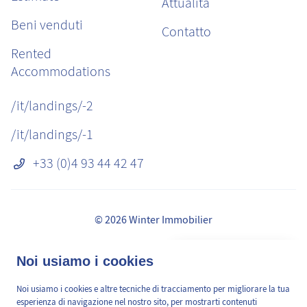
Attualità
Beni venduti
Contatto
Rented
Accommodations
/it/landings/-2
/it/landings/-1
+33 (0)4 93 44 42 47
© 2026 Winter Immobilier
Avvisi legali
👋 Obtenez une pré-
Noi usiamo i cookies
✕
Commissioni
estimation en ligne de la
GDPR
valeur de votre bien, en 2
Noi usiamo i cookies e altre tecniche di tracciamento per migliorare la tua
/it/pages/mediation-de-la-consommation
min, gratuitement.
esperienza di navigazione nel nostro sito, per mostrarti contenuti