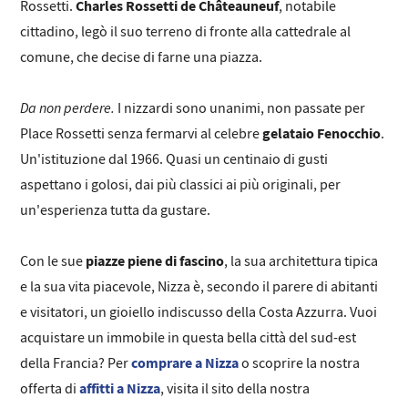
Charles Rossetti de Châteauneuf
Rossetti.
, notabile
cittadino, legò il suo terreno di fronte alla cattedrale al
comune, che decise di farne una piazza.
Da non perdere.
I nizzardi sono unanimi, non passate per
gelataio Fenocchio
Place Rossetti senza fermarvi al celebre
.
Un'istituzione dal 1966. Quasi un centinaio di gusti
aspettano i golosi, dai più classici ai più originali, per
un'esperienza tutta da gustare.
piazze piene di fascino
Con le sue
, la sua architettura tipica
e la sua vita piacevole, Nizza è, secondo il parere di abitanti
e visitatori, un gioiello indiscusso della Costa Azzurra. Vuoi
acquistare un immobile in questa bella città del sud-est
comprare a Nizza
della Francia? Per
o scoprire la nostra
affitti a Nizza
offerta di
, visita il sito della nostra