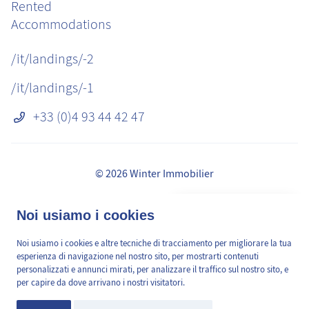
Rented
Accommodations
/it/landings/-2
/it/landings/-1
+33 (0)4 93 44 42 47
© 2026 Winter Immobilier
Avvisi legali
👋 Obtenez une pré-
Noi usiamo i cookies
✕
Commissioni
estimation en ligne de la
GDPR
valeur de votre bien, en 2
Noi usiamo i cookies e altre tecniche di tracciamento per migliorare la tua
/it/pages/mediation-de-la-consommation
min, gratuitement.
esperienza di navigazione nel nostro sito, per mostrarti contenuti
Mappa del sito
personalizzati e annunci mirati, per analizzare il traffico sul nostro sito, e
per capire da dove arrivano i nostri visitatori.
Cookies Preferences
Estimation en ligne