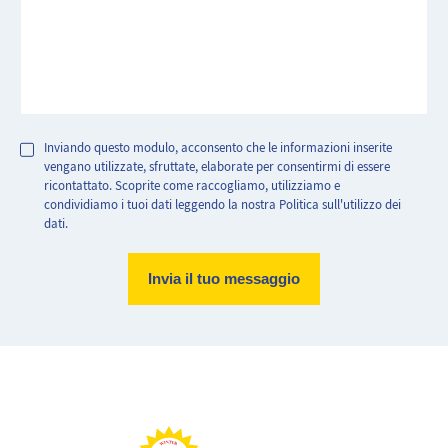
Inviando questo modulo, acconsento che le informazioni inserite
vengano utilizzate, sfruttate, elaborate per consentirmi di essere
ricontattato. Scoprite come raccogliamo, utilizziamo e
condividiamo i tuoi dati leggendo la nostra Politica sull'utilizzo dei
dati.
Abitazione molto efficiente.
Abitazione con consumo energetico estremamente elevato
Basse emissioni di CO2