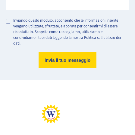
Inviando questo modulo, acconsento che le informazioni inserite
vengano utilizzate, sfruttate, elaborate per consentirmi di essere
ricontattato. Scoprite come raccogliamo, utilizziamo e
condividiamo i tuoi dati leggendo la nostra Politica sull'utilizzo dei
dati.
Abitazione molto efficiente.
Abitazione con consumo energetico estremamente elevato
Basse emissioni di CO2
Emissioni di CO2 molto elevate