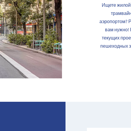
Ищете жилой 
трамвайн
аэропортом? Р
вам нужно!
текущих про
пешеходных з
Имя