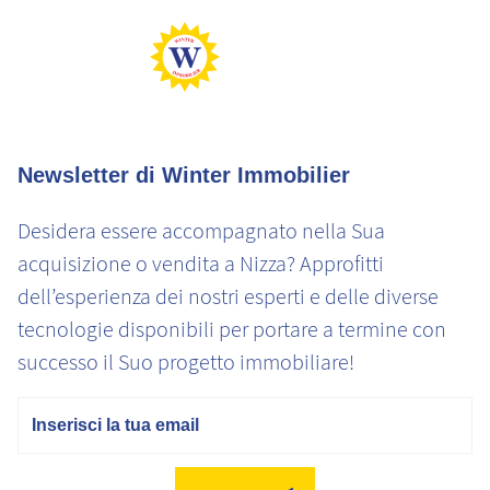
Basse emissioni di CO2
Emissioni di CO2 molto elevate
Newsletter di Winter Immobilier
Desidera essere accompagnato nella Sua
acquisizione o vendita a Nizza? Approfitti
dell’esperienza dei nostri esperti e delle diverse
tecnologie disponibili per portare a termine con
successo il Suo progetto immobiliare!
E-mail