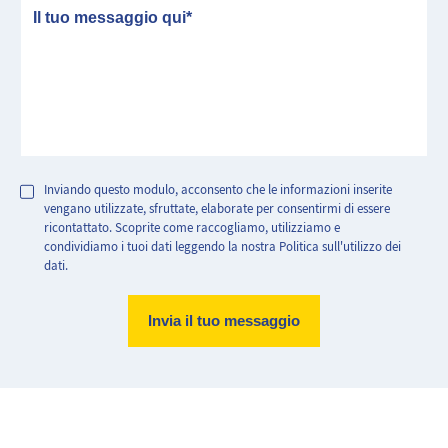
messaggio
Inviando questo modulo, acconsento che le informazioni inserite
vengano utilizzate, sfruttate, elaborate per consentirmi di essere
ricontattato. Scoprite come raccogliamo, utilizziamo e
condividiamo i tuoi dati leggendo la nostra Politica sull'utilizzo dei
dati.
Abitazione molto efficiente.
Abitazione con consumo energetico estremamente elevato