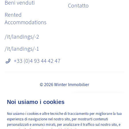
Beni venduti
Contatto
Rented
Accommodations
/it/landings/-2
/it/landings/-1
+33 (0)4 93 44 42 47
© 2026 Winter Immobilier
Avvisi legali
👋 Obtenez une pré-
Noi usiamo i cookies
✕
Commissioni
estimation en ligne de la
GDPR
valeur de votre bien, en 2
Noi usiamo i cookies e altre tecniche di tracciamento per migliorare la tua
/it/pages/mediation-de-la-consommation
min, gratuitement.
esperienza di navigazione nel nostro sito, per mostrarti contenuti
Mappa del sito
personalizzati e annunci mirati, per analizzare il traffico sul nostro sito, e