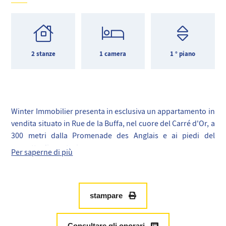
2 stanze
1 camera
1 ° piano
Winter Immobilier presenta in esclusiva un appartamento in
vendita situato in Rue de la Buffa, nel cuore del Carré d'Or, a
300 metri dalla Promenade des Anglais e ai piedi del
progetto di vegetazione.
Per saperne di più
Con una superficie di 37 m², questo appartamento è
composto da un ingresso, un angolo cottura, un soggiorno,
un bagno con WC, una camera da letto e una lavanderia.
Questa proprietà è stata completamente ristrutturata ed è
stampare
completamente attrezzata, pronta per essere occupata.
Dispone di aria condizionata reversibile, cucina
Consultare gli onorari