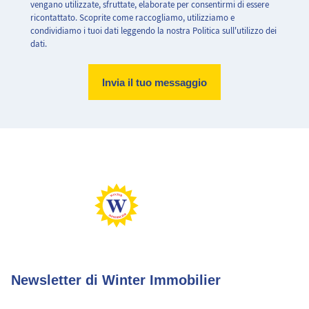
vengano utilizzate, sfruttate, elaborate per consentirmi di essere
ricontattato. Scoprite come raccogliamo, utilizziamo e
condividiamo i tuoi dati leggendo la nostra Politica sull'utilizzo dei
dati.
Abitazione molto efficiente.
Abitazione con consumo energetico estremamente elevato
Basse emissioni di CO2
Emissioni di CO2 molto elevate
Newsletter di Winter Immobilier