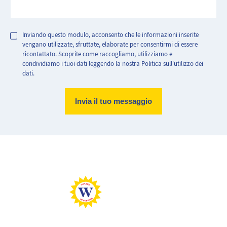
Inviando questo modulo, acconsento che le informazioni inserite
vengano utilizzate, sfruttate, elaborate per consentirmi di essere
ricontattato. Scoprite come raccogliamo, utilizziamo e
condividiamo i tuoi dati leggendo la nostra Politica sull'utilizzo dei
dati.
Abitazione molto efficiente.
Abitazione con consumo energetico estremamente elevato
Basse emissioni di CO2
Emissioni di CO2 molto elevate