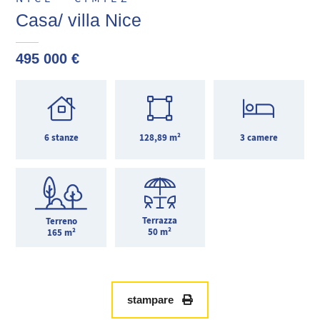
Casa/ villa Nice
495 000 €
6 stanze
128,89 m²
3 camere
Terrazza
Terreno
50 m²
165 m²
stampare