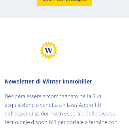
Abitazione molto efficiente.
Abitazione con consumo energetico estremamente elevato
Basse emissioni di CO2
Emissioni di CO2 molto elevate
Newsletter di Winter Immobilier
Desidera essere accompagnato nella Sua
acquisizione o vendita a Nizza? Approfitti
dell’esperienza dei nostri esperti e delle diverse
tecnologie disponibili per portare a termine con