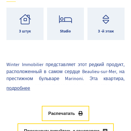
3 штук
Studio
3 -й этаж
Winter Immobilier представляет этот редкий продукт,
расположенный в самом сердце Beaulieu-sur-Mer, на
престижном бульваре Marinoni. Эта квартира,
полностью отремонтированная с качественными
подробнее
материалами, предлагает идеальную среду жизни в
кондоминиуме аккуратно и без лифта. От входа в
отель Вы будете соблазнены его большой гостиной 38
м2, наполненной светом, с идеально оборудованной
Распечатать
кухней, создающей дружелюбное и функциональное
пространство.
Проконсультируйтесь с гонораром