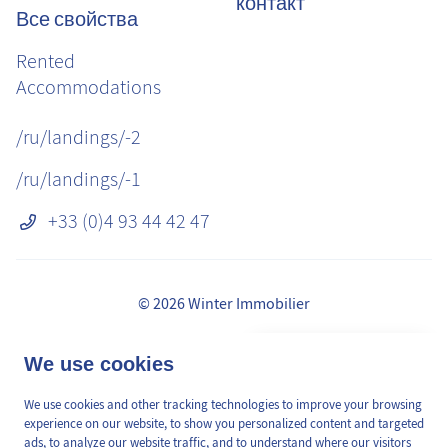
контакт
Все свойства
Rented
Accommodations
/ru/landings/-2
/ru/landings/-1
+33 (0)4 93 44 42 47
© 2026 Winter Immobilier
Правовая информация
👋 Obtenez une pré-
We use cookies
✕
сборы
estimation en ligne de la
GDPR
valeur de votre bien, en 2
We use cookies and other tracking technologies to improve your browsing
/ru/pages/mediation-de-la-consommation
min, gratuitement.
experience on our website, to show you personalized content and targeted
Карта сайта
ads, to analyze our website traffic, and to understand where our visitors