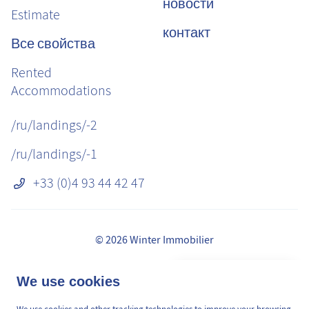
новости
Estimate
контакт
Все свойства
Rented
Accommodations
/ru/landings/-2
/ru/landings/-1
+33 (0)4 93 44 42 47
© 2026 Winter Immobilier
Правовая информация
👋 Obtenez une pré-
We use cookies
✕
сборы
estimation en ligne de la
GDPR
valeur de votre bien, en 2