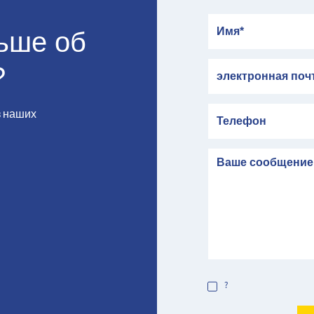
Имя
льше об
электронная почта
?
Телефон
з наших
сообщение
?