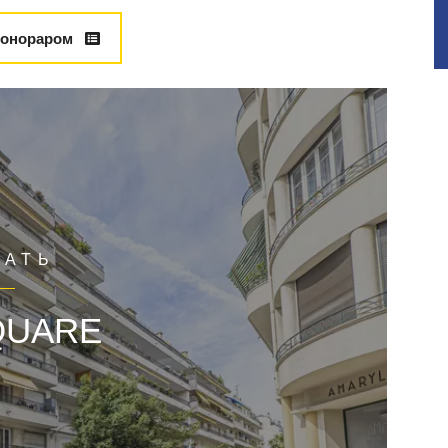
гонораром
ЧАТЬ
QUARE