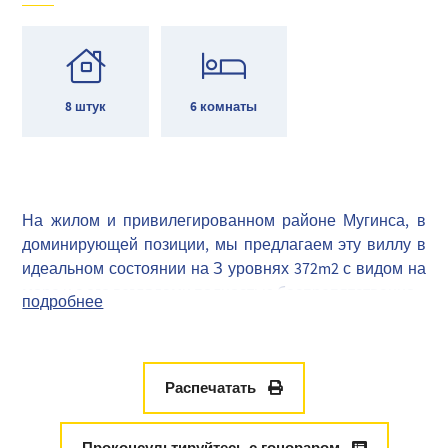
8 штук
6 комнаты
На жилом и привилегированном районе Мугинса, в
доминирующей позиции, мы предлагаем эту виллу в
идеальном состоянии на З уровнях 372m2 с видом на
море и с его взглядами полностью беспрепятственно.
подробнее
Эта вилла с высококачественными услугами делится
следующим образом:
- Наверху: три люкса с гардеробной, включая 2 с
террасой и панорамным видом на море.
Распечатать
- На первом этаже: вход, большая гостиная, столовая,
кухня, две люксы и прачечная.
Проконсультируйтесь с гонораром