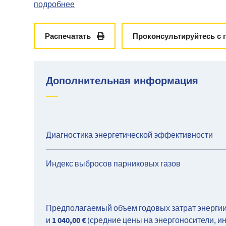
выходящей на тихий балкон, светлой гостино
подробнее
гардеробной и душевой комнаты с туалетом.
Исключительное расположение Расположена по адрес
все магазины в нескольких минутах ходьбы, трамва
Распечатать
Проконсультируйтесь с 
минутах ходьбы.
Настоящий "coup de coeur", редко встречающийся н
Финансовые условия :
Дополнительная информация
Ежемесячная арендная плата, включая сборы: €1,0
Страховой депозит: €1,880 (т.е. 2 месяца аренды бе
Арендная плата: 13 €/м², т.е. 583,18 € с НДС
Диагностика энергетической эффективности
Индекс выбросов парниковых газов
Предполагаемый объем годовых затрат энергии
1 040,00 €
и
(средние цены на энергоносители, и