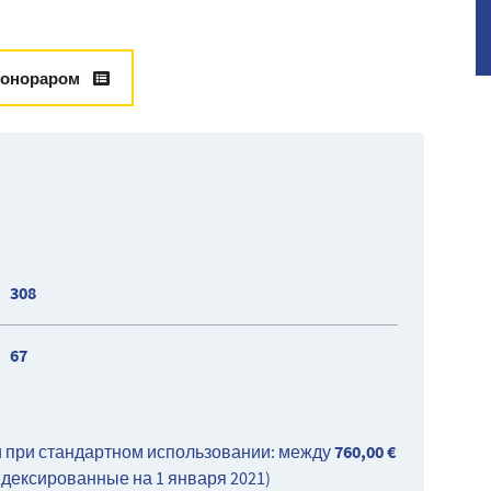
й с балконом, спальни,
у 1 rue Boyer 06000 NICE:
йные линии 1 и 2 всего в 3
гонораром
а рынке.
30
з учета сборов)
308
67
760,00 €
 при стандартном использовании: между
ндексированные на 1 января 2021)