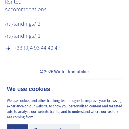
Rented
Accommodations
/ru/landings/-2
/ru/landings/-1
+33 (0)4 93 44 42 47
© 2026 Winter Immobilier
Правовая информация
👋 Obtenez une pré-
We use cookies
✕
сборы
estimation en ligne de la
GDPR
valeur de votre bien, en 2
We use cookies and other tracking technologies to improve your browsing
/ru/pages/mediation-de-la-consommation
min, gratuitement.
experience on our website, to show you personalized content and targeted
Карта сайта
ads, to analyze our website traffic, and to understand where our visitors
are coming from.
Cookies Preferences
Estimation en ligne