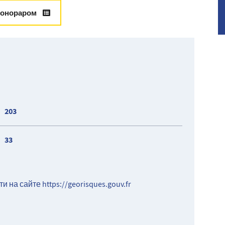
гонораром
сборы
203
33
ти на сайте
https://georisques.gouv.fr