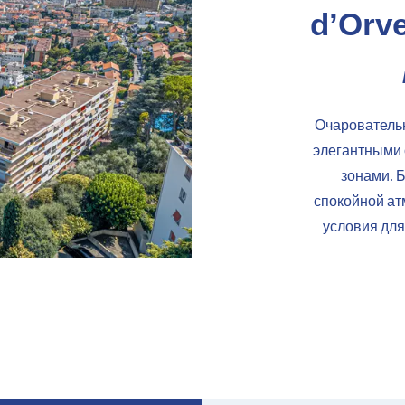
d’Orve
Очарователь
элегантными
зонами. 
спокойной а
условия для