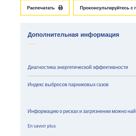
Полностью оборудованная отдельная кухня,
Две спальни,
Распечатать
Проконсультируйтесь с 
Душевая комната,
отдельный туалет.
📍 Ежемесячная арендная плата: €1,150, включая 
Дополнительная информация
(т.е. 1 045 евро + 105 евро на оплату)
🔒 Депозит: €1,045
📝 Арендная плата: €13/м², т.е. €690,17
Диагностика энергетической эффективности
Индекс выбросов парниковых газов
Информацию о рисках и загрязнении можно най
En savoir plus