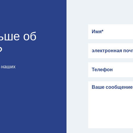
Имя
льше об
электронная почта
?
Телефон
з наших
сообщение