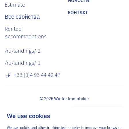
новости
Estimate
контакт
Все свойства
Rented
Accommodations
/ru/landings/-2
/ru/landings/-1
+33 (0)4 93 44 42 47
© 2026 Winter Immobilier
Правовая информация
👋 Obtenez une pré-
We use cookies
✕
сборы
estimation en ligne de la
GDPR
valeur de votre bien, en 2
We use cookies and other tracking technologies to improve your browsing