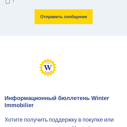
?
Max Perf
Min Perf
Max Gaz
Min Gaz
Информационный бюллетень Winter
Immobilier
Хотите получить поддержку в покупке или