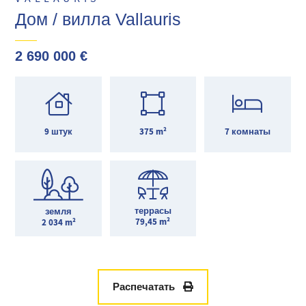
Дом / вилла Vallauris
2 690 000 €
9 штук
375 m²
7 комнаты
террасы
земля
79,45 m²
2 034 m²
Распечатать