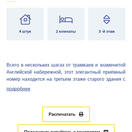
4 штук
2 комнаты
3 -й этаж
Всего в нескольких шагах от трамваев и знаменитой
Английской набережной, этот элегантный приёмный
номер находится на третьем этаже старого здания с
лифтом. Расположенный в хорошо ухоженном и
подробнее
безопасном кондоминиуме, это имущество с
характером соблазняет своими бесвременными
очарованием и качественным ремонтом.
От входа, вы откроете функциональную планировку:
Распечатать
большая гостиная, дружелюбная столовая, две
красивые спальни, оборудованная и полностью
Проконсультируйтесь с гонораром