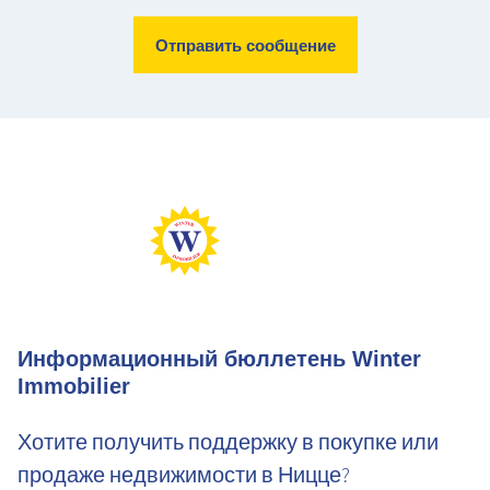
Max Perf
Min Perf
Max Gaz
Min Gaz
Информационный бюллетень Winter
Immobilier
Хотите получить поддержку в покупке или
продаже недвижимости в Ницце?