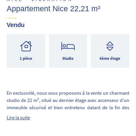
Appartement Nice 22,21 m²
Vendu
1 pièce
Studio
6ème étage
En exclusivité, nous vous proposons à la vente un charmant
studio de 22 m², situé au dernier étage avec ascenseur d’un
immeuble sécurisé et bien entretenu datant de la fin des
années 1950.
Lire la suite
Ce bien, est à rénover entièrement, à noter la présence d'un
WC SANIBROYEUR dans la salle de bains (NON