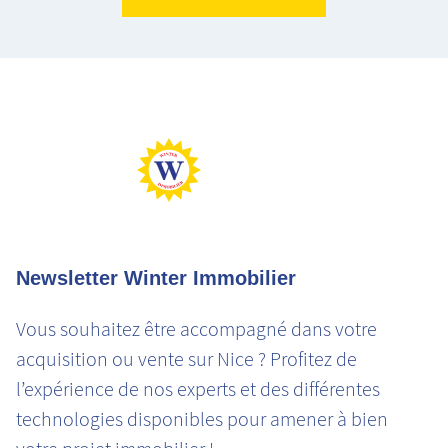
Logement très performant
Logement extrêmement consommateur d'énergie
Peu d'émission CO2
Emission de CO2 très importantes
Newsletter Winter Immobilier
Vous souhaitez être accompagné dans votre
acquisition ou vente sur Nice ? Profitez de
l’expérience de nos experts et des différentes
technologies disponibles pour amener à bien