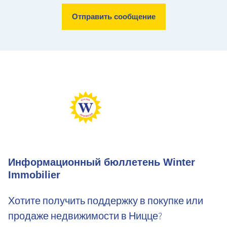
Max Perf
Min Perf
Max Gaz
Min Gaz
Информационный бюллетень Winter
Immobilier
Хотите получить поддержку в покупке или
продаже недвижимости в Ницце?