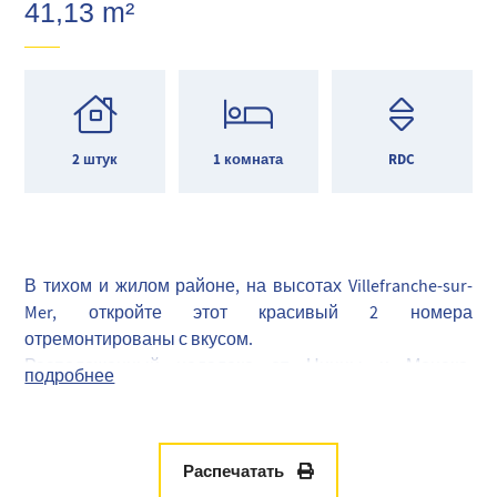
41,13 m²
2 штук
1 комната
RDC
В тихом и жилом районе, на высотах Villefranche-sur-
Mer, откройте этот красивый 2 номера
отремонтированы с вкусом.
Расположенный недалеко от Ниццы и Монако,
подробнее
напротив Института Французского, этот отель имеет
привилегированное месторасположение.
Квартира, с площадью 41 м 2, была полностью
отремонтирована с качественными материалами и
Распечатать