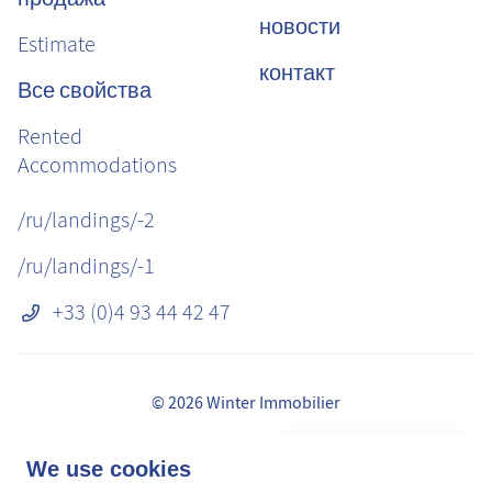
новости
Estimate
контакт
Все свойства
Rented
Accommodations
/ru/landings/-2
/ru/landings/-1
+33 (0)4 93 44 42 47
© 2026 Winter Immobilier
Правовая информация
👋 Obtenez une pré-
We use cookies
✕
сборы
estimation en ligne de la