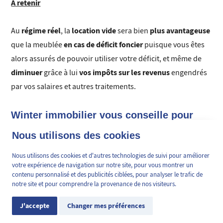
À retenir
régime réel
location vide
plus avantageuse
Au
, la
sera bien
en cas de déficit foncier
que la meublée
puisque vous êtes
alors assurés de pouvoir utiliser votre déficit, et même de
diminuer
vos impôts sur les revenus
grâce à lui
engendrés
par vos salaires et autres traitements.
Winter immobilier vous conseille pour
votre futur investissement à Nice
👋 Obtenez une pré-
Nous utilisons des cookies
✕
estimation en ligne de la
Vous désirez plus de conseils en investissement immobilier
valeur de votre bien, en 2
Nous utilisons des cookies et d'autres technologies de suivi pour améliorer
et plus particulièrement connaître les tendances du marché
min, gratuitement.
votre expérience de navigation sur notre site, pour vous montrer un
contenu personnalisé et des publicités ciblées, pour analyser le trafic de
niçois ? N'hésitez pas à vous rendre dans notre
notre site et pour comprendre la provenance de nos visiteurs.
agence immobilière à Nice Gambetta
ou à prendre
Estimation en ligne
directement contact avec l'un de nos conseillers par
J'accepte
Changer mes préférences
téléphone !