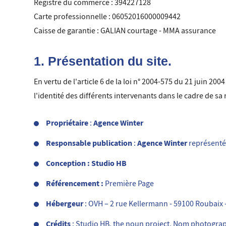
Registre du commerce : 394227128
Carte professionnelle : 06052016000009442
Caisse de garantie : GALIAN courtage - MMA assurance
1. Présentation du site.
En vertu de l'article 6 de la loi n° 2004-575 du 21 juin 20
l'identité des différents intervenants dans le cadre de sa r
Propriétaire
Agence Winter
:
Responsable publication
Agence Winter
:
représenté
Conception
:
Studio HB
Référencement :
Première Page
Hébergeur
: OVH – 2 rue Kellermann - 59100 Roubaix 
Crédits
: Studio HB, the noun project, Nom photogra