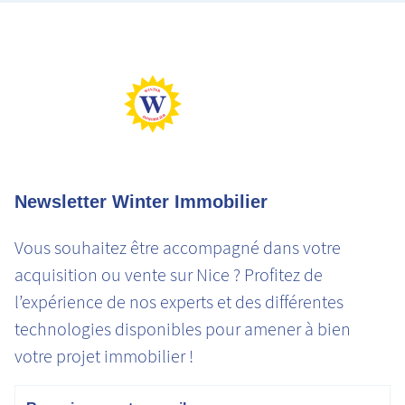
Logement très performant
Logement extrêmement consommateur d'énergie
Peu d'émission CO2
Emission de CO2 très importantes
Newsletter Winter Immobilier
Vous souhaitez être accompagné dans votre
acquisition ou vente sur Nice ? Profitez de
l’expérience de nos experts et des différentes
technologies disponibles pour amener à bien
votre projet immobilier !
Email