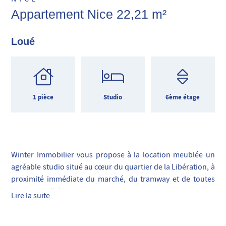
Appartement Nice 22,21 m²
Loué
1 pièce
Studio
6ème étage
Winter Immobilier vous propose à la location meublée un
agréable studio situé au cœur du quartier de la Libération, à
proximité immédiate du marché, du tramway et de toutes
les commodités.
Lire la suite
D’une surface de 22,21 m², ce bien se trouve au 6e étage
avec ascenseur d’un immeuble bien entretenu. Il bénéficie