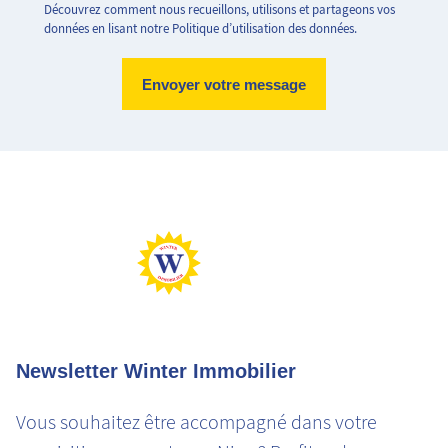
Découvrez comment nous recueillons, utilisons et partageons vos
données en lisant notre Politique d’utilisation des données.
Logement très performant
Logement extrêmement consommateur d'énergie
Peu d'émission CO2
Emission de CO2 très importantes
Newsletter Winter Immobilier
Vous souhaitez être accompagné dans votre