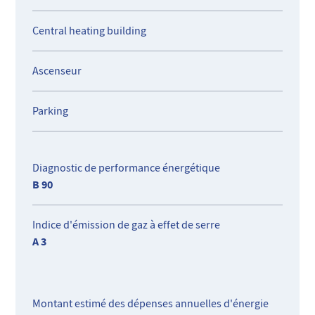
APPARTEMENT LIBRE DE SUITE.
Loyer charges comprises 750€
Central heating building
Dépôt de garantie 1320€
Honoraires d'agence 13€ / m2 soit 254.15€
Ascenseur
REF: 37
Parking
Diagnostic de performance énergétique
B 90
Indice d'émission de gaz à effet de serre
A 3
Montant estimé des dépenses annuelles d'énergie