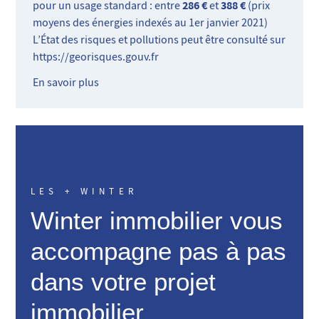
286 €
388 €
pour un usage standard : entre
et
(prix
moyens des énergies indexés au 1er janvier 2021)
L’État des risques et pollutions peut être consulté sur
https://georisques.gouv.fr
En savoir plus
LES + WINTER
Winter immobilier vous
accompagne pas à pas
dans votre projet
immobilier