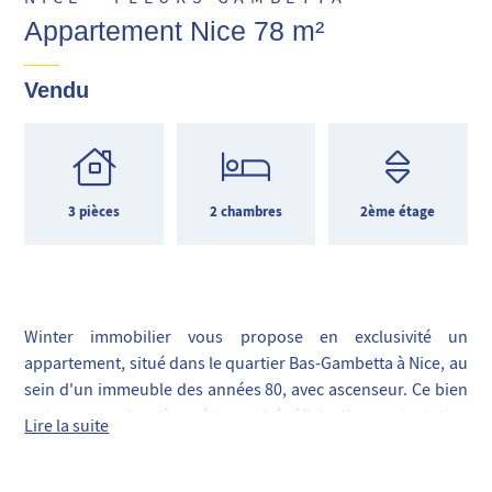
Appartement Nice 78 m²
Vendu
3 pièces
2 chambres
2ème étage
Winter immobilier vous propose en exclusivité un
appartement, situé dans le quartier Bas-Gambetta à Nice, au
sein d'un immeuble des années 80, avec ascenseur. Ce bien
se trouve au deuxième étage et bénéficie d'une orientation
Lire la suite
traversante avec un balcon orienté à l'Est avec un échappé
mer et une terrasse à l'Ouest sur cour au calme.