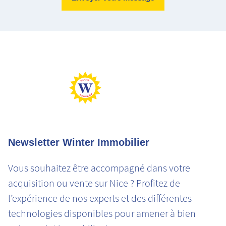
Logement très performant
Logement extrêmement consommateur d'énergie
Peu d'émission CO2
Emission de CO2 très importantes
Newsletter Winter Immobilier
Vous souhaitez être accompagné dans votre
acquisition ou vente sur Nice ? Profitez de
l’expérience de nos experts et des différentes
technologies disponibles pour amener à bien