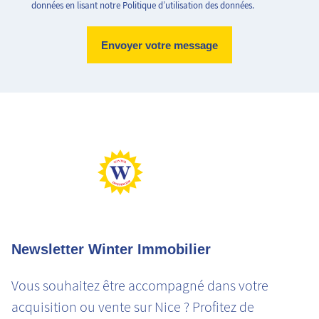
données en lisant notre Politique d’utilisation des données.
Logement très performant
Logement extrêmement consommateur d'énergie
Peu d'émission CO2
Emission de CO2 très importantes
Newsletter Winter Immobilier
Vous souhaitez être accompagné dans votre
acquisition ou vente sur Nice ? Profitez de