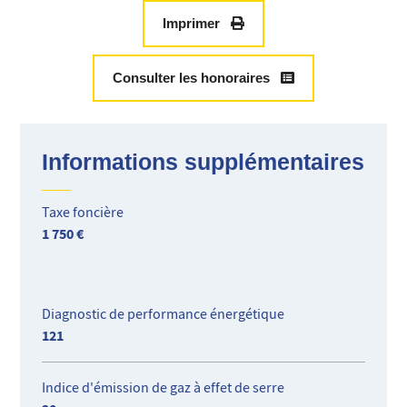
cave et un parking en sous-sol.
Ce bien a fait l'objet d'une rénovation importante avec des
Imprimer
matériaux de qualité.
Consulter les honoraires
Informations supplémentaires
Taxe foncière
1 750 €
Diagnostic de performance énergétique
121
Indice d'émission de gaz à effet de serre