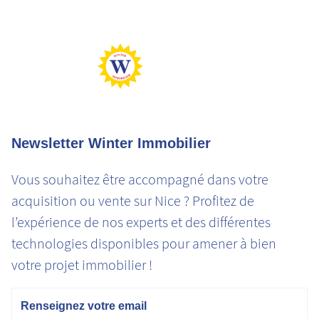
Logement extrêmement consommateur d'énergie
Peu d'émission CO2
Emission de CO2 très importantes
Newsletter Winter Immobilier
Vous souhaitez être accompagné dans votre
acquisition ou vente sur Nice ? Profitez de
l’expérience de nos experts et des différentes
technologies disponibles pour amener à bien
votre projet immobilier !
Email