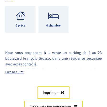
0 pièce
0 chambre
Nous vous proposons à la vente un parking situé au 23
boulevard François Grosso, dans une résidence sécurisée
avec accès contrôlé.
Ce parking bénéficie d'un environnement calme et d'une
Lire la suite
localisation stratégique à proximité des commodités et des
transports. Un véritable atout pour stationner en toute
sérénité dans ce secteur recherché.
Pour plus d'informations ou pour organiser une visite,
Imprimer
n'hésitez pas à nous contacter.
Consulter les honoraires