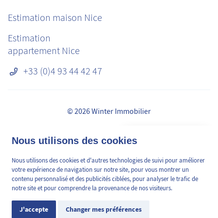
Estimation maison Nice
Estimation
appartement Nice
+33 (0)4 93 44 42 47
© 2026 Winter Immobilier
Mentions légales
👋 Obtenez une pré-
Nous utilisons des cookies
✕
Honoraires
estimation en ligne de la
RGPD
valeur de votre bien, en 2
Nous utilisons des cookies et d'autres technologies de suivi pour améliorer
Médiation de la consommation
min, gratuitement.
votre expérience de navigation sur notre site, pour vous montrer un
Plan du site
contenu personnalisé et des publicités ciblées, pour analyser le trafic de
notre site et pour comprendre la provenance de nos visiteurs.
Préférences des cookies
Estimation en ligne
J'accepte
Changer mes préférences