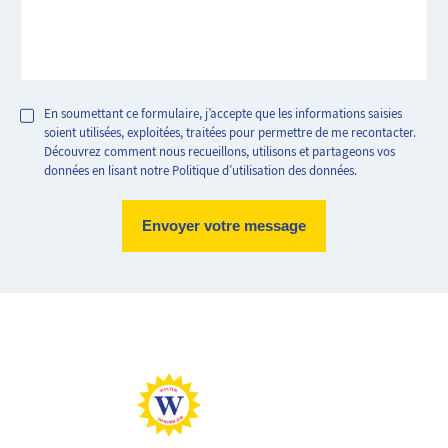
En soumettant ce formulaire, j’accepte que les informations saisies
soient utilisées, exploitées, traitées pour permettre de me recontacter.
Découvrez comment nous recueillons, utilisons et partageons vos
données en lisant notre Politique d’utilisation des données.
Logement très performant
Logement extrêmement consommateur d'énergie
Peu d'émission CO2
Emission de CO2 très importantes