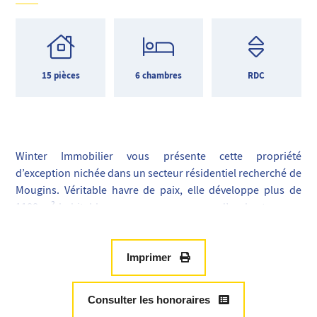
15 pièces
6 chambres
RDC
Winter Immobilier vous présente cette propriété
d’exception nichée dans un secteur résidentiel recherché de
Mougins. Véritable havre de paix, elle développe plus de
1100 m² habitables sur un parc paysager d’un hectare aux
essences méditerranéennes.
Inspirée par une architecture contemporaine et fluide, la
villa séduit par ses volumes, sa luminosité naturelle et ses
Imprimer
matériaux de très haute qualité. Répartie sur trois niveaux
avec ascenseur, elle abrite de vastes espaces de réception,
Consulter les honoraires
six suites avec salles de bains, une salle de sport, une salle