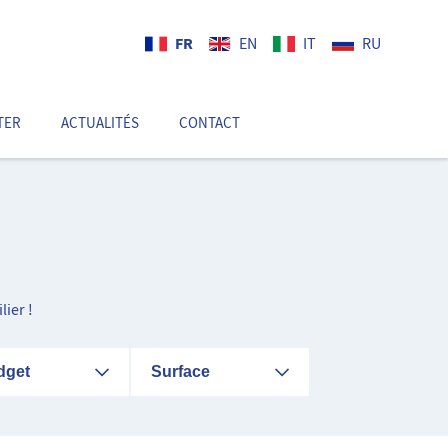
FR
EN
IT
RU
TER
ACTUALITÉS
CONTACT
FR
ier !
dget
Surface