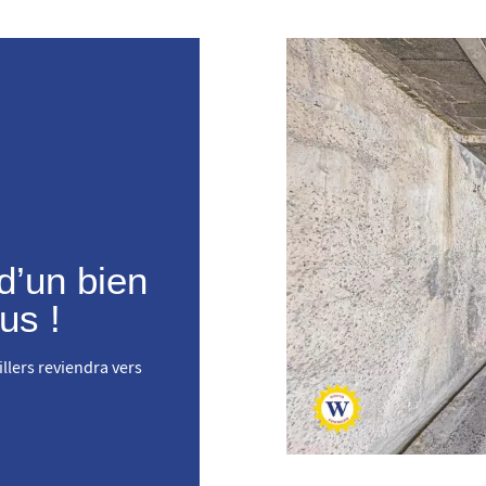
d’un bien
us !
llers reviendra vers