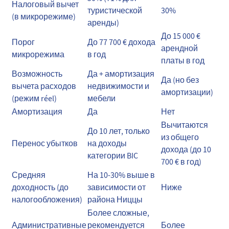
Налоговый вычет
туристической
30%
(в микрорежиме)
аренды)
До 15 000 €
Порог
До 77 700 € дохода
арендной
микрорежима
в год
платы в год
Возможность
Да + амортизация
Да (но без
вычета расходов
недвижимости и
амортизации)
(режим réel)
мебели
Амортизация
Да
Нет
Вычитаются
До 10 лет, только
из общего
Перенос убытков
на доходы
дохода (до 10
категории BIC
700 € в год)
Средняя
На 10-30% выше в
доходность (до
зависимости от
Ниже
налогообложения)
района Ниццы
Более сложные,
Административные
рекомендуется
Более