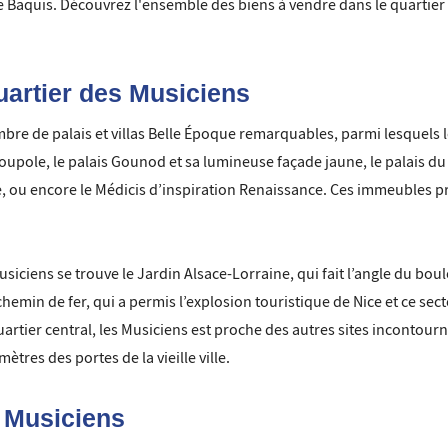
 Baquis. Découvrez l'ensemble des biens à vendre dans le quartier g
uartier des Musiciens
 de palais et villas Belle Époque remarquables, parmi lesquels le p
coupole, le palais Gounod et sa lumineuse façade jaune, le palais d
e, ou encore le Médicis d’inspiration Renaissance. Ces immeubles p
usiciens se trouve le Jardin Alsace-Lorraine, qui fait l’angle du b
 chemin de fer, qui a permis l’explosion touristique de Nice et ce sect
rtier central, les Musiciens est proche des autres sites incontournable
ètres des portes de la vieille ville.
s Musiciens