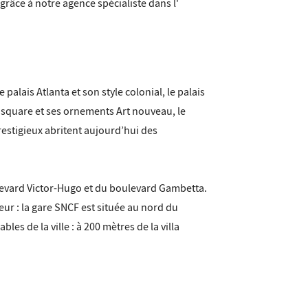
râce à notre agence spécialiste dans l'
alais Atlanta et son style colonial, le palais
u square et ses ornements Art nouveau, le
restigieux abritent aujourd’hui des
oulevard Victor-Hugo et du boulevard Gambetta.
eur : la gare SNCF est située au nord du
s de la ville : à 200 mètres de la villa