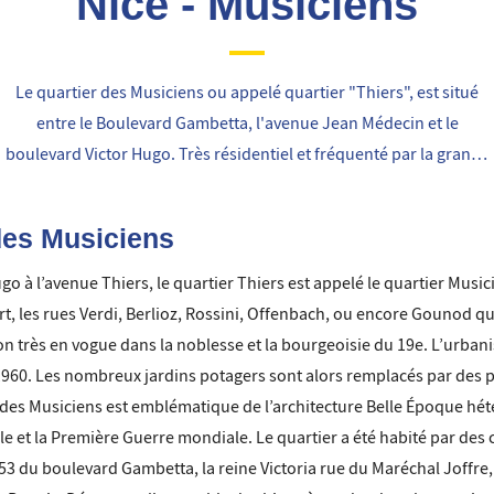
Nice - Musiciens
Le quartier des Musiciens ou appelé quartier "Thiers", est situé
entre le Boulevard Gambetta, l'avenue Jean Médecin et le
boulevard Victor Hugo. Très résidentiel et fréquenté par la grande
bourgeoisie (Verdi, Berlioz), il se démarquera par sa place Mozart
et son architecture Belle époque des années 1860.
des Musiciens
 à l’avenue Thiers, le quartier Thiers est appelé le quartier Musicie
rt, les rues Verdi, Berlioz, Rossini, Offenbach, ou encore Gounod qu
ation très en vogue dans la noblesse et la bourgeoisie du 19e. L’urba
1960. Les nombreux jardins potagers sont alors remplacés par des p
ier des Musiciens est emblématique de l’architecture Belle Époque hé
le et la Première Guerre mondiale. Le quartier a été habité par des ce
53 du boulevard Gambetta, la reine Victoria rue du Maréchal Joffre,