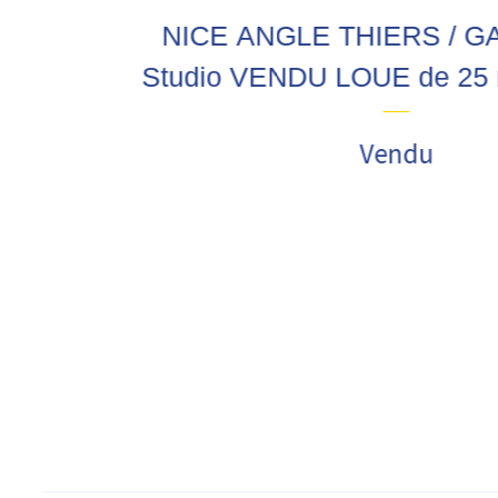
NICE ANGLE THIERS / G
Studio VENDU LOUE de 25 
avec balcon, au calme, cav
Vendu
Proximité gare et comm