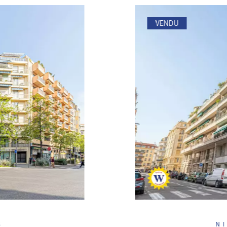
VENDU
S
N