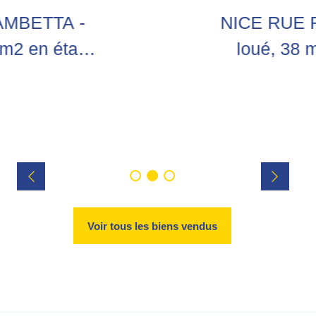
AMBETTA -
NICE RUE R
m2 en étage
loué, 38 
e inclus !
erces !
Voir tous les biens vendus