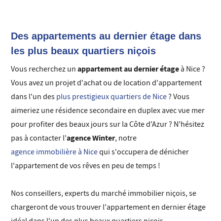
Découvrez notre sélection personnalisée
d'appartement en dernier étage à Nice, en vente et
en location, et contactez nous pour vous
Des appartements au dernier étage dans
accompagner dans votre projet immobilier.
les plus beaux quartiers niçois
appartement au dernier étage
Vous recherchez un
à Nice ?
Vous avez un projet d'achat ou de location d'appartement
dans l'un des
plus prestigieux quartiers de Nice
? Vous
aimeriez une résidence secondaire en duplex avec vue mer
pour profiter des beaux jours sur la Côte d'Azur ? N'hésitez
agence Winter
pas à contacter l'
, notre
agence immobilière à Nice
qui s'occupera de dénicher
l'appartement de vos rêves en peu de temps !
Nos conseillers, experts du marché immobilier niçois, se
chargeront de vous trouver l'appartement en dernier étage